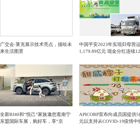
广交会·莱克展示技术亮点，描绘未
中国平安2023年实现归母营
来生活图景
1,179.89亿元 现金分红连续1
持增长 寿险业务重回升势
全新BJ40和“悦己”家族邀您逛南宁
APICORP宣布向成员国提供
东盟国际车展，购好车，享“京
元以支持从COVID-19疫情中
彩”生活