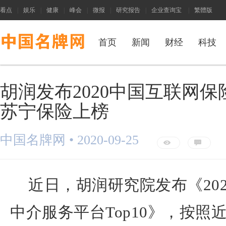
看点
|
娱乐
|
健康
|
峰会
|
微报
|
研究报告
|
企业查询宝
|
繁體版
首页
新闻
财经
科技
胡润发布2020中国互联网保险
苏宁保险上榜
中国名牌网 •
2020-09-25
E
G
近日，胡润研究院发布《20
中介服务平台Top10》，按照