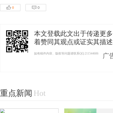
100币
10币
p
q
0
0
200币
20币
本文登载此文出于传递更多
着赞同其观点或证实其描述
如有稿件内容、版权等问题请联系QQ:211544606
广
重点新闻
Hot